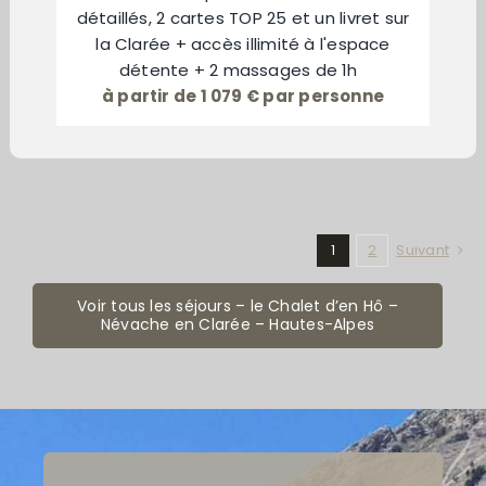
détaillés, 2 cartes TOP 25 et un livret sur
la Clarée + accès illimité à l'espace
détente + 2 massages de 1h
à partir de 1 079 € par personne
1
2
Suivant
Voir tous les séjours – le Chalet d’en Hô –
Névache en Clarée – Hautes-Alpes