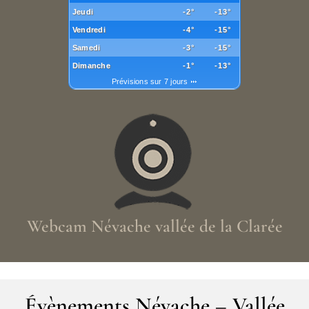
Jeudi
-2°
-13°
Vendredi
-4°
-15°
Samedi
-3°
-15°
Dimanche
-1°
-13°
Prévisions sur 7 jours
Webcam Névache vallée de la Clarée
Évènements Névache – Vallée