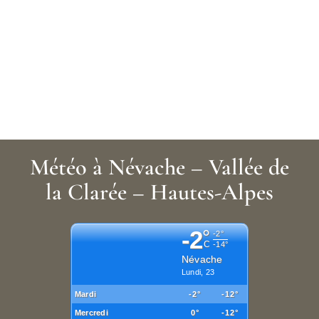
Météo à Névache – Vallée de
la Clarée – Hautes-Alpes
-2
°
-2°
C
-14°
Névache
Lundi, 23
Mardi
-2°
-12°
Mercredi
0°
-12°