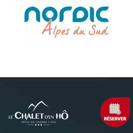
Le Chalet d’en Hô***
Hameau des Chazals