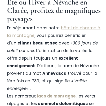
Été ou Hiver
à Névache en
Clarée, profitez de magnifiques
paysages
En séjournant dans notre
hôtel de charme à
la montagne
, vous pourrez bénéficier
d’un
climat beau et sec
avec «
300 jours de
soleil par an
». L’orientation de la vallée lui
offre depuis toujours un
excellent
enneigement
. D’ailleurs, le nom de Névache
provient du mot
Annevasca
trouvé pour la
1ère fois en 739, et qui signifie «
Vallée
enneigée
« .
Les nombreux
lacs de montagne
, les verts
alpages et les
sommets dolomitiques
se