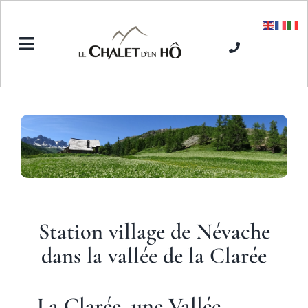
Passer
au
contenu
Toggle
Navigation
Accueil
L’Hôtel SPA
Séjours hiver
Station village de
Névache
Séjours été
dans la vallée de la Clarée
Tarifs
La Clarée, une Vallée