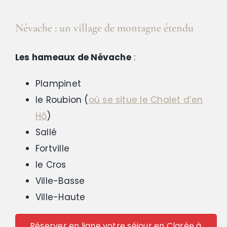
Névache : un village de montagne étendu
Les hameaux de Névache
:
Plampinet
le Roubion (
où se situe le Chalet d’en
Hô
)
Sallé
Fortville
le Cros
Ville-Basse
Ville-Haute
Réserver en ligne votre séjour en Clarée à