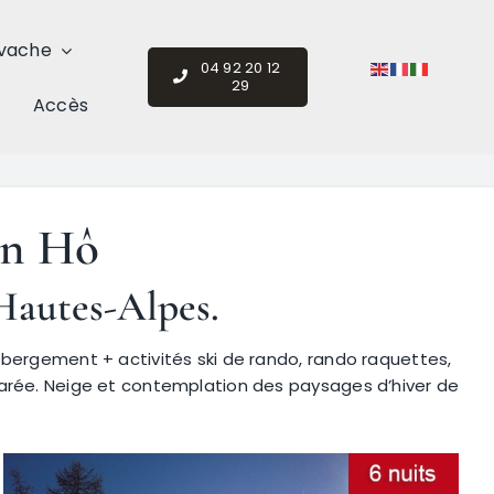
vache
04 92 20 12
29
Accès
en Hô
Hautes-Alpes
.
ébergement + activités ski de rando, rando raquettes,
larée. Neige et contemplation des paysages d’hiver de