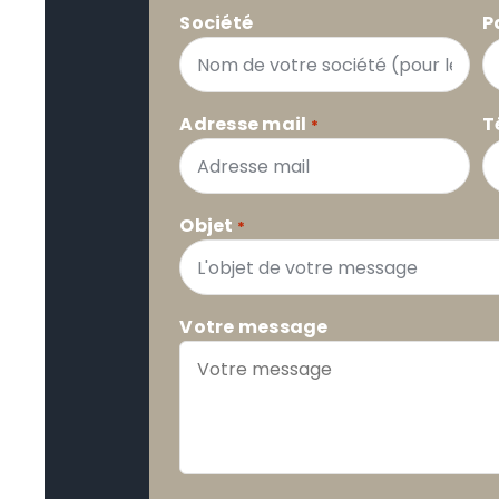
Société
P
Adresse mail
T
*
Objet
*
Votre message