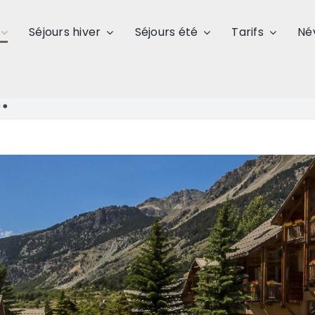
Séjours hiver
Séjours été
Tarifs
Né
**