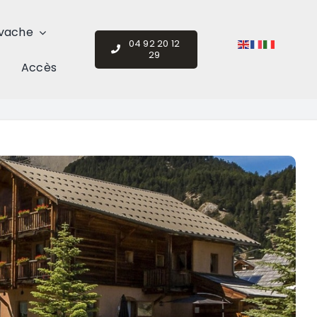
vache
04 92 20 12
29
Accès