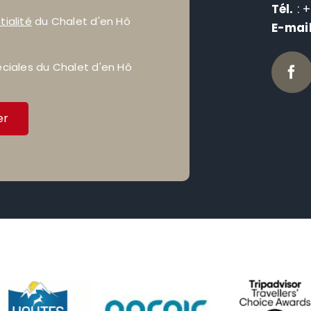
Tél.
: 
tialité
du Chalet d'en Hô
E-mai
éciales du Chalet d'en Hô
er