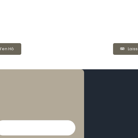
d’en Hô
Laiss