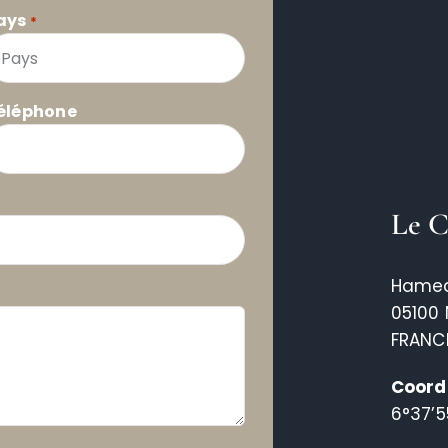
ays
*
éléphone
Le C
Hamea
05100
FRANC
Coord
6°37’5