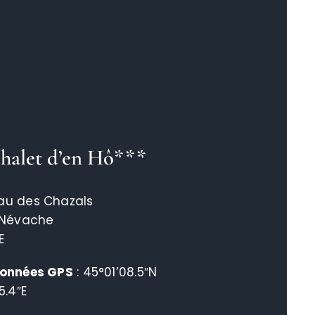
halet d’en Hô***
u des Chazals
 Névache
E
onnées GPS
: 45°01’08.5″N
5.4″E