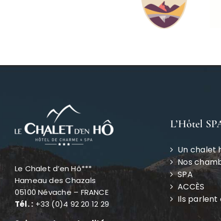
L’Hôtel SP
Un chalet 
Nos cham
Le Chalet d’en Hô***
SPA
Hameau des Chazals
ACCÈS
05100 Névache – FRANCE
Ils parlent
Tél. :
+33 (0)4 92 20 12 29