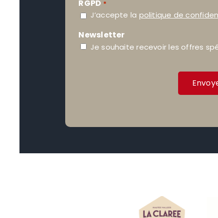
RGPD
*
J’accepte la
politique de confiden
Newsletter
Je souhaite recevoir les offres sp
Envoy