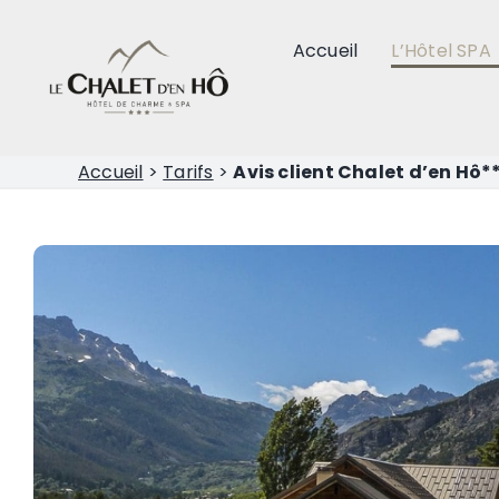
Passer
au
Accueil
L’Hôtel SPA
contenu
Accueil
>
Tarifs
>
Avis client Chalet d’en Hô*