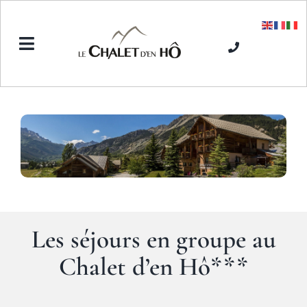
Passer
au
contenu
Toggle
Navigation
Accueil
L’Hôtel SPA
Séjours hiver
Les séjours en groupe au
Séjours été
Chalet d’en Hô***
Tarifs