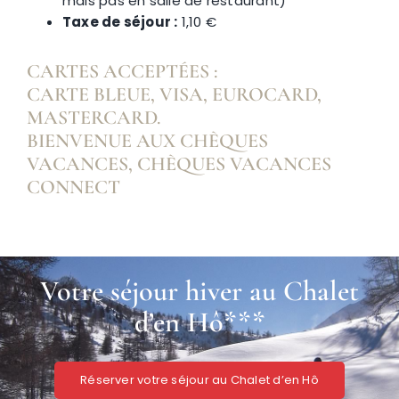
mais pas en salle de restaurant)
Taxe de séjour :
1,10 €
CARTES ACCEPTÉES :
CARTE BLEUE, VISA, EUROCARD,
MASTERCARD.
BIENVENUE AUX CHÈQUES
VACANCES, CHÈQUES VACANCES
CONNECT
Votre séjour hiver au Chalet
d’en Hô***
Réserver votre séjour au Chalet d’en Hô