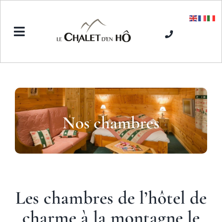
Passer
au
contenu
Toggle
Navigation
Accueil
L’Hôtel SPA
Nos chambres
Séjours hiver
Séjours été
Les chambres de l’hôtel de
charme à la montagne le
Tarifs