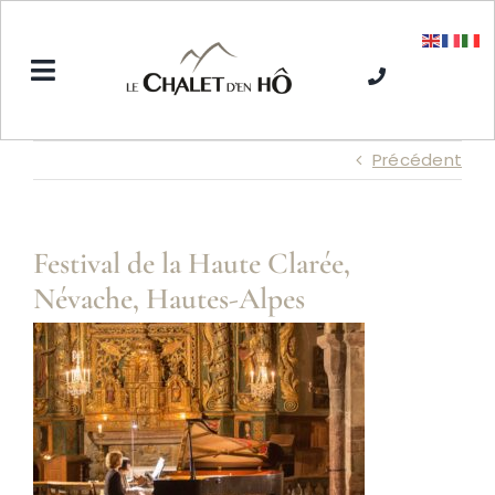
Passer
au
contenu
Toggle
Navigation
Accueil
Précédent
L’Hôtel SPA
Festival de la Haute Clarée,
Névache, Hautes-Alpes
Séjours hiver
Séjours été
Tarifs