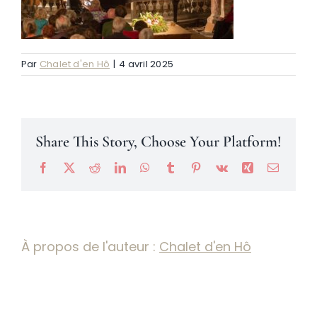
Névache
Par
Chalet d'en Hô
|
4 avril 2025
Accès
Share This Story, Choose Your Platform!
Facebook
X
Reddit
LinkedIn
WhatsApp
Tumblr
Pinterest
Vk
Xing
Email
À propos de l'auteur :
Chalet d'en Hô