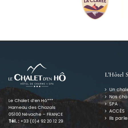
L’Hôtel 
Un chal
Nos ch
Le Chalet d’en Hô***
SPA
Hameau des Chazals
ACCÈS
05100 Névache – FRANCE
Ils parl
Tél. :
+33 (0)4 92 20 12 29