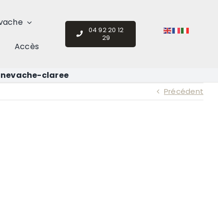
vache
04 92 20 12
29
Accès
nevache-claree
Précédent