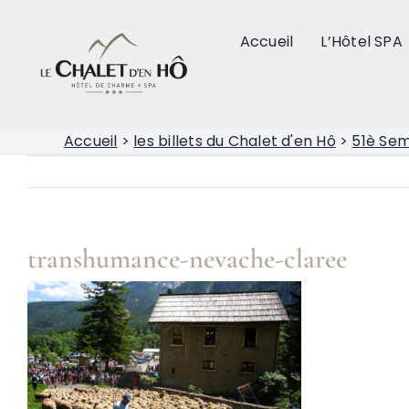
Passer
au
Accueil
L’Hôtel SPA
contenu
Accueil
>
les billets du Chalet d'en Hô
>
51è Se
transhumance-nevache-claree