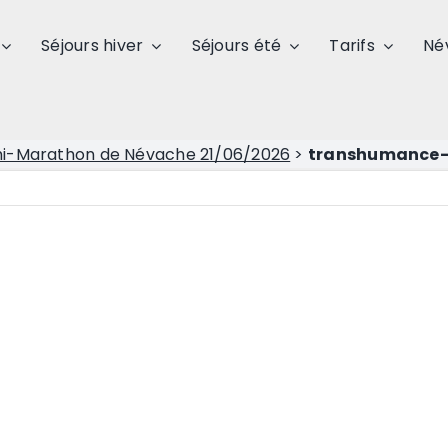
Séjours hiver
Séjours été
Tarifs
Né
mi-Marathon de Névache 21/06/2026
>
transhumance-