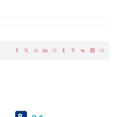
Facebook
X
Reddit
LinkedIn
WhatsApp
Tumblr
Pinterest
Vk
Xing
Email