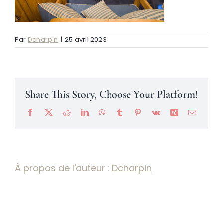
Névache
Par
Dcharpin
|
25 avril 2023
Accès
Share This Story, Choose Your Platform!
Facebook
X
Reddit
LinkedIn
WhatsApp
Tumblr
Pinterest
Vk
Xing
Email
À propos de l'auteur :
Dcharpin