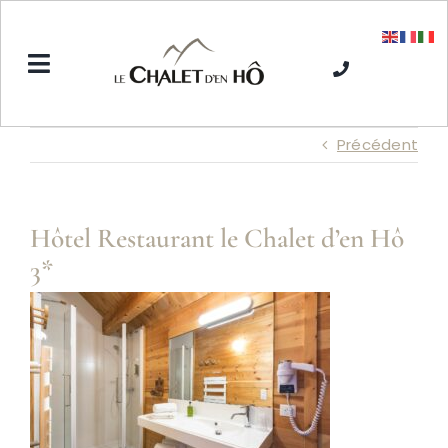
Passer
au
contenu
Toggle
Navigation
Accueil
Précédent
L’Hôtel SPA
Hôtel Restaurant le Chalet d’en Hô
3*
Séjours hiver
Séjours été
Tarifs