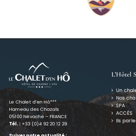
L’Hôtel 
Un chal
Nos ch
Le Chalet d’en Hô***
SPA
Hameau des Chazals
ACCÈS
05100 Névache – FRANCE
Ils parl
Tél. :
+33 (0)4 92 20 12 29
Suivez notre actualité :