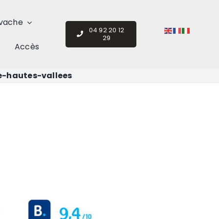
vache
04 92 20 12
29
Accès
e-hautes-vallees