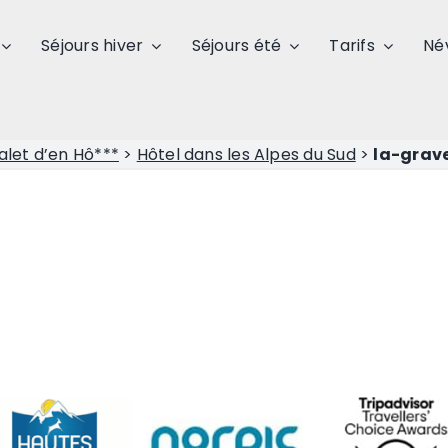
Séjours hiver
Séjours été
Tarifs
Né
alet d’en Hô***
>
Hôtel dans les Alpes du Sud
>
la-grav