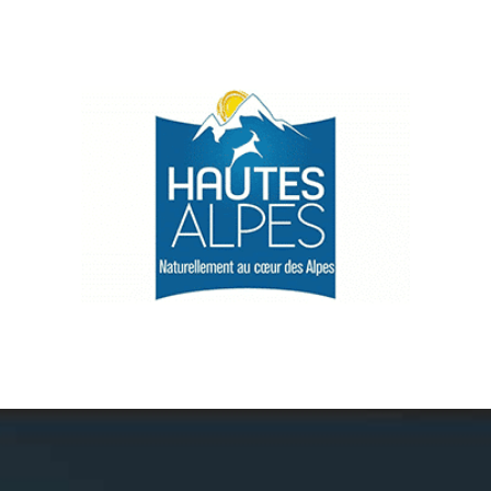
Névache
Accès