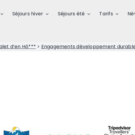
Séjours hiver
Séjours été
Tarifs
Né
alet d’en Hô***
>
Engagements développement durabl