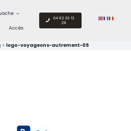
vache
04 92 20 12
29
Accès
e
>
logo-voyageons-autrement-05