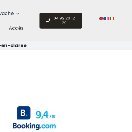
vache
04 92 20 12
29
Accès
en-claree