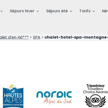
Séjours hiver
Séjours été
Tarifs
Né
alet d’en Hô***
>
SPA
>
chalet-hotel-spa-montagne-