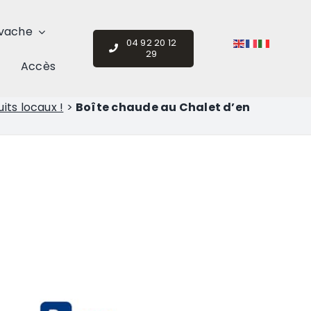
vache
04 92 20 12
29
Accès
its locaux !
>
Boîte chaude au Chalet d’en