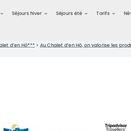
Séjours hiver
Séjours été
Tarifs
Né
alet d’en Hô***
>
Au Chalet d’en Hô, on valorise les produ