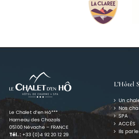
L’Hôtel 
Un chal
Nos ch
Le Chalet d’en Hô***
SPA
Hameau des Chazals
ACCÈS
05100 Névache – FRANCE
Ils parl
Tél. :
+33 (0)4 92 20 12 29