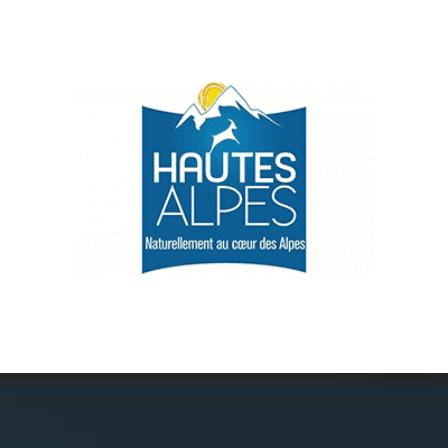
Névache
Accès