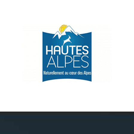
Névache
Accès