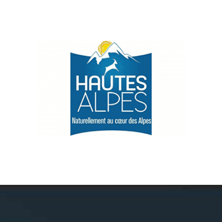
Névache
Accès