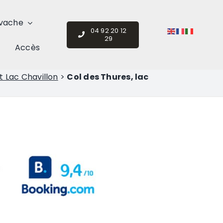
vache
04 92 20 12
29
Accès
t Lac Chavillon
>
Col des Thures, lac