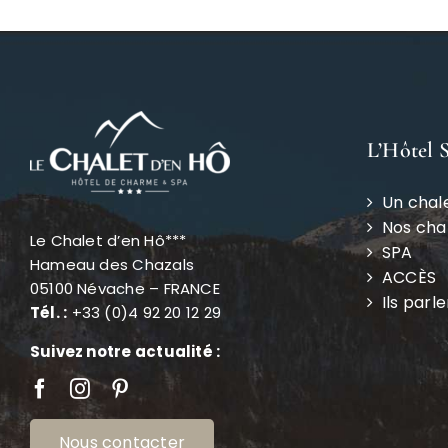
L’Hôtel 
Un chal
Nos ch
Le Chalet d’en Hô***
SPA
Hameau des Chazals
ACCÈS
05100 Névache – FRANCE
Ils parl
Tél. :
+33 (0)4 92 20 12 29
Suivez notre actualité :
Nous contacter