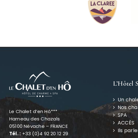
L’Hôtel 
Un chal
Nos ch
Le Chalet d’en Hô***
SPA
Hameau des Chazals
ACCÈS
05100 Névache – FRANCE
Ils parl
Tél. :
+33 (0)4 92 20 12 29