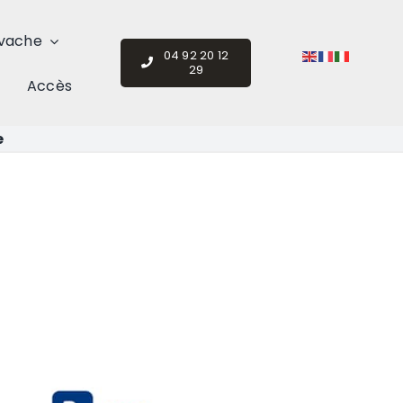
vache
04 92 20 12
29
Accès
e