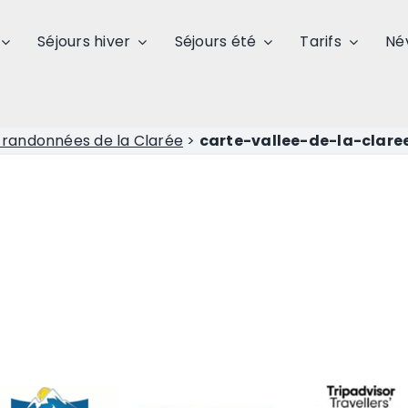
Séjours hiver
Séjours été
Tarifs
Né
s randonnées de la Clarée
>
carte-vallee-de-la-clare