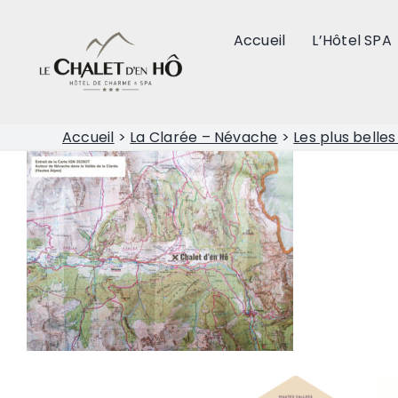
Passer
au
Accueil
L’Hôtel SPA
contenu
Accueil
>
La Clarée – Névache
>
Les plus belle