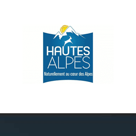
Névache
Accès