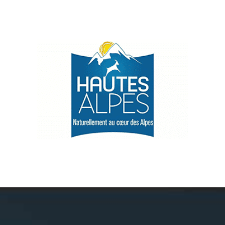
Névache
Accès