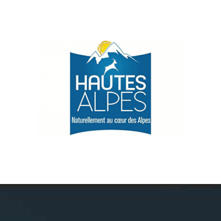
Névache
Accès