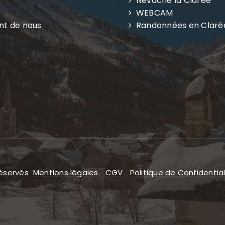
Névache la Clarée
WEBCAM
ent de nous
Randonnées en Claré
réservés
Mentions légales
CGV
Politique de Confidential