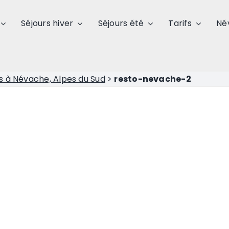
Séjours hiver
Séjours été
Tarifs
Né
s à Névache, Alpes du Sud
>
resto-nevache-2