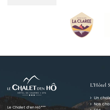
L’Hôtel 
Un chal
Nos ch
Le Chalet d’en Hô***