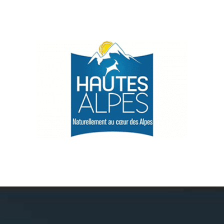
Névache
Accès