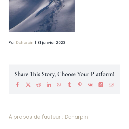
Névache
Accès
Par
Dcharpin
|
31 janvier 2023
Share This Story, Choose Your Platform!
Facebook
X
Reddit
LinkedIn
WhatsApp
Tumblr
Pinterest
Vk
Xing
Email
À propos de l'auteur :
Dcharpin