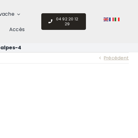
vache
04 92 20 12
29
Accès
-alpes-4
Précédent