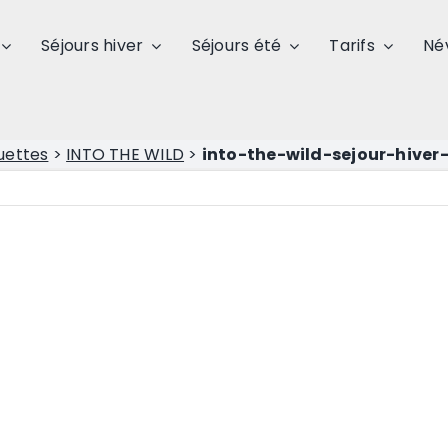
Séjours hiver
Séjours été
Tarifs
Né
uettes
>
INTO THE WILD
>
into-the-wild-sejour-hiver