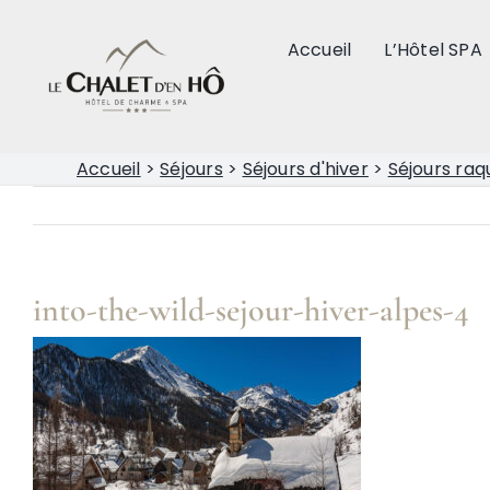
Passer
au
Accueil
L’Hôtel SPA
contenu
Accueil
>
Séjours
>
Séjours d'hiver
>
Séjours raq
into-the-wild-sejour-hiver-alpes-4