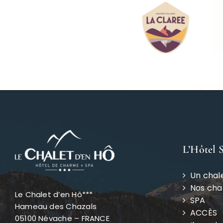
L’Hôtel 
Un chal
Nos ch
Le Chalet d’en Hô***
SPA
Hameau des Chazals
ACCÈS
05100 Névache – FRANCE