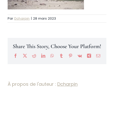
Névache
Par
Dcharpin
|
28 mars 2023
Accès
Share This Story, Choose Your Platform!
Facebook
X
Reddit
LinkedIn
WhatsApp
Tumblr
Pinterest
Vk
Xing
Email
À propos de l'auteur :
Dcharpin