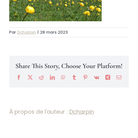
Névache
Par
Dcharpin
|
28 mars 2023
Accès
Share This Story, Choose Your Platform!
Facebook
X
Reddit
LinkedIn
WhatsApp
Tumblr
Pinterest
Vk
Xing
Email
À propos de l'auteur :
Dcharpin