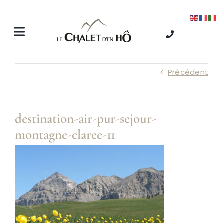
Passer
au
contenu
Toggle
Navigation
Accueil
Précédent
L’Hôtel SPA
destination-air-pur-sejour-
montagne-claree-11
Séjours hiver
Séjours été
Tarifs