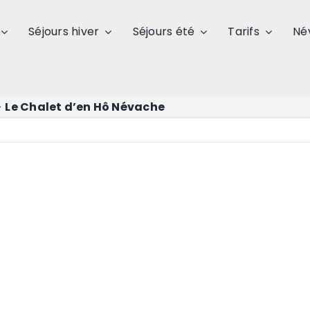
Séjours hiver
Séjours été
Tarifs
Né
>
Le Chalet d’en Hô Névache