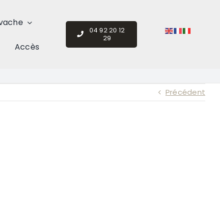
vache
04 92 20 12
29
Accès
Précédent