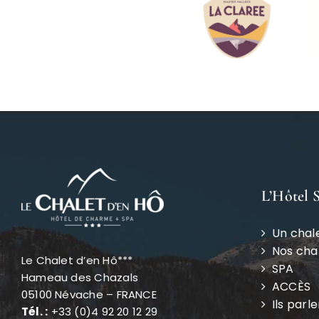
L’Hôtel 
Un chal
Nos ch
Le Chalet d’en Hô***
SPA
Hameau des Chazals
ACCÈS
05100 Névache – FRANCE
Ils parl
Tél. :
+33 (0)4 92 20 12 29