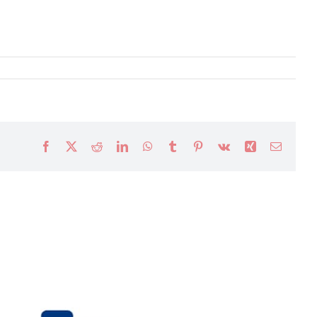
Facebook
X
Reddit
LinkedIn
WhatsApp
Tumblr
Pinterest
Vk
Xing
Email