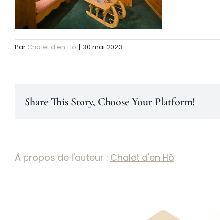
Par
Chalet d'en Hô
|
30 mai 2023
Share This Story, Choose Your Platform!
À propos de l'auteur :
Chalet d'en Hô