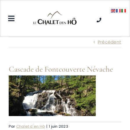
Passer
au
contenu
Toggle
Navigation
Accueil
Précédent
L’Hôtel SPA
Cascade de Fontcouverte Névache
Séjours hiver
Séjours été
Tarifs
Par
Chalet d'en Hô
|
1 juin 2023