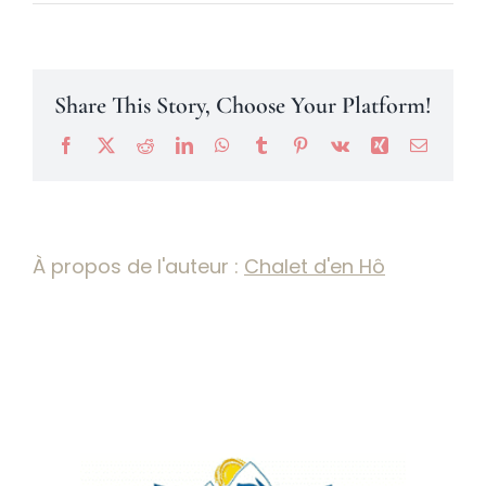
Névache
Share This Story, Choose Your Platform!
Facebook
X
Reddit
LinkedIn
WhatsApp
Tumblr
Pinterest
Vk
Xing
Email
Accès
À propos de l'auteur :
Chalet d'en Hô