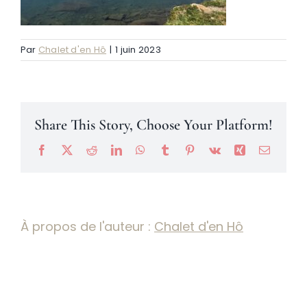
Névache
Par
Chalet d'en Hô
|
1 juin 2023
Accès
Share This Story, Choose Your Platform!
Facebook
X
Reddit
LinkedIn
WhatsApp
Tumblr
Pinterest
Vk
Xing
Email
À propos de l'auteur :
Chalet d'en Hô