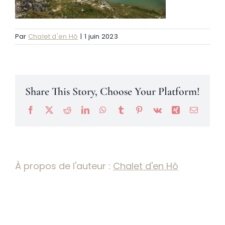
Névache
Par
Chalet d'en Hô
|
1 juin 2023
Accès
Share This Story, Choose Your Platform!
Facebook
X
Reddit
LinkedIn
WhatsApp
Tumblr
Pinterest
Vk
Xing
Email
À propos de l'auteur :
Chalet d'en Hô