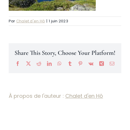
Névache
Par
Chalet d'en Hô
|
1 juin 2023
Accès
Share This Story, Choose Your Platform!
Facebook
X
Reddit
LinkedIn
WhatsApp
Tumblr
Pinterest
Vk
Xing
Email
À propos de l'auteur :
Chalet d'en Hô