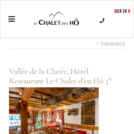
Passer
au
contenu
Toggle
Navigation
Accueil
Précédent
L’Hôtel SPA
Vallée de la Clarée, Hôtel
Restaurant Le Chalet d’en Hô 3*
Séjours hiver
Séjours été
Tarifs