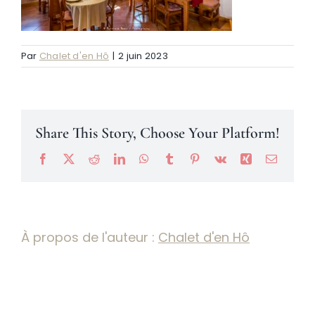
Névache
Par
Chalet d'en Hô
|
2 juin 2023
Accès
Share This Story, Choose Your Platform!
Facebook
X
Reddit
LinkedIn
WhatsApp
Tumblr
Pinterest
Vk
Xing
Email
À propos de l'auteur :
Chalet d'en Hô