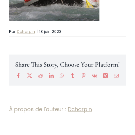
Névache
Par
Dcharpin
|
13 juin 2023
Accès
Share This Story, Choose Your Platform!
Facebook
X
Reddit
LinkedIn
WhatsApp
Tumblr
Pinterest
Vk
Xing
Email
À propos de l'auteur :
Dcharpin