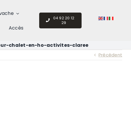
vache
04 92 20 12
29
Accès
our-chalet-en-ho-activites-claree
Précédent