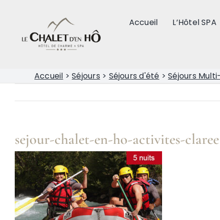
Passer
au
Accueil
L’Hôtel SPA
contenu
Accueil
>
Séjours
>
Séjours d'été
>
Séjours Multi
sejour-chalet-en-ho-activites-claree