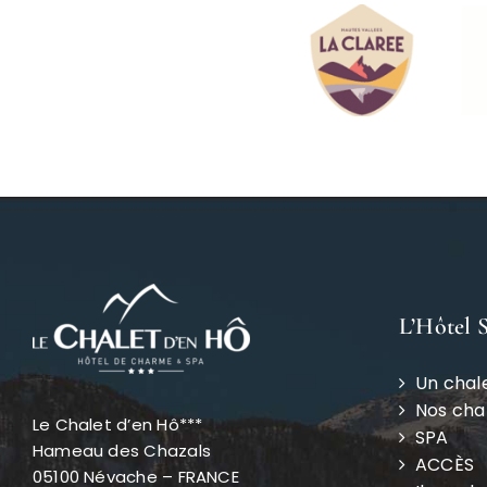
L’Hôtel 
Un chal
Nos ch
Le Chalet d’en Hô***
SPA
Hameau des Chazals
ACCÈS
05100 Névache – FRANCE