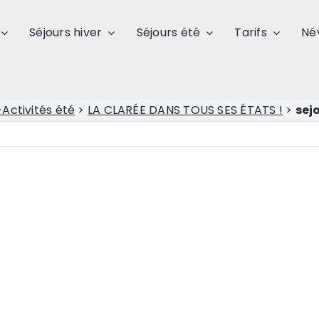
Séjours hiver
Séjours été
Tarifs
Né
-Activités été
>
LA CLARÉE DANS TOUS SES ÉTATS !
>
sej