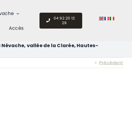
vache
04 92 20 12
29
Accès
à Névache, vallée de la Clarée, Hautes-
Précédent