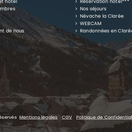
et hôtel
Réservation hôtel***
ambres
Nos séjours
Névache la Clarée
WEBCAM
ent de nous
Randonnées en Claré
réservés
Mentions légales
CGV
Politique de Confidential