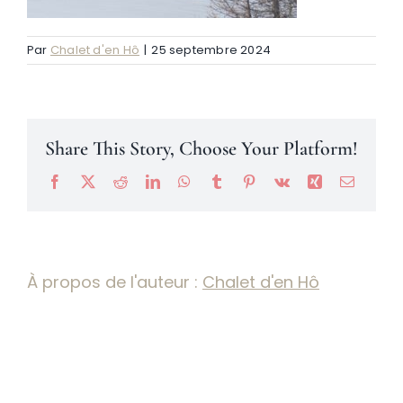
Par
Chalet d'en Hô
|
25 septembre 2024
Névache
Accès
Share This Story, Choose Your Platform!
Facebook
X
Reddit
LinkedIn
WhatsApp
Tumblr
Pinterest
Vk
Xing
Email
À propos de l'auteur :
Chalet d'en Hô