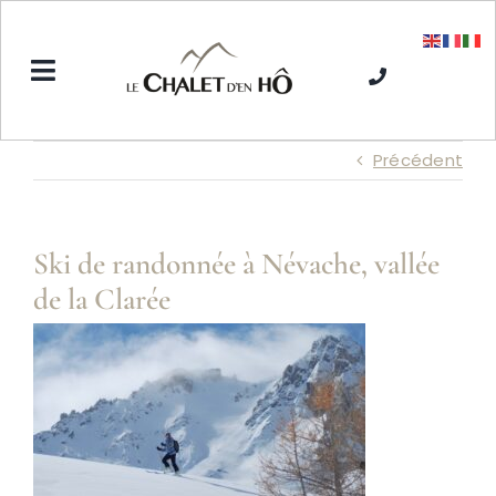
Passer
au
contenu
Toggle
Navigation
Accueil
Précédent
L’Hôtel SPA
Ski de randonnée à Névache, vallée
de la Clarée
Séjours hiver
Séjours été
Tarifs