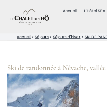
Passer
au
Accueil
L’Hôtel SPA
contenu
Accueil
>
Séjours
>
Séjours d'hiver
>
SKI DE RA
Ski de randonnée à Névache, vallée 