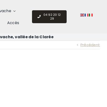
vache
04 92 20 12
29
Accès
vache, vallée de la Clarée
Précédent