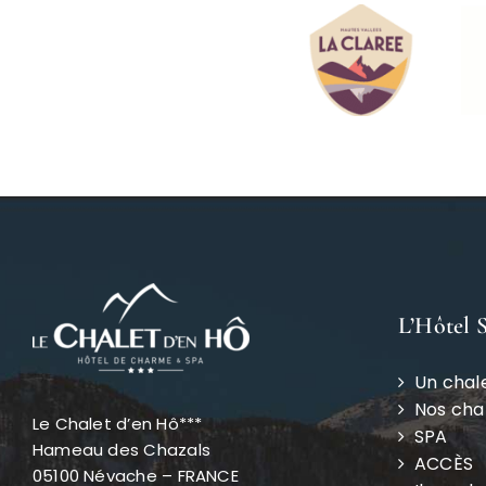
L’Hôtel 
Un chal
Nos ch
Le Chalet d’en Hô***
SPA
Hameau des Chazals
ACCÈS
05100 Névache – FRANCE