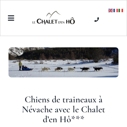
Passer
au
contenu
Toggle
Navigation
Accueil
L’Hôtel SPA
Séjours hiver
Chiens de traineaux à
Séjours été
Névache avec le Chalet
d’en Hô***
Tarifs