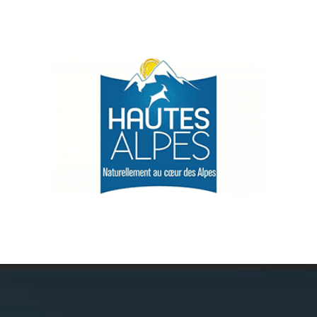
Névache
Accès