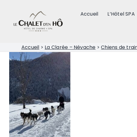
Passer
au
Accueil
L’Hôtel SPA
contenu
Accueil
>
La Clarée – Névache
>
Chiens de tra