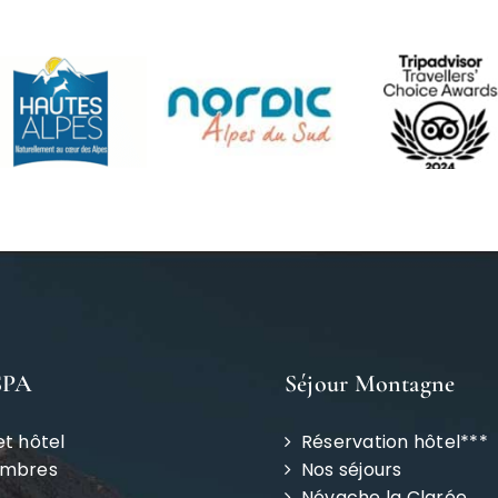
SPA
Séjour Montagne
et hôtel
Réservation hôtel***
ambres
Nos séjours
Névache la Clarée