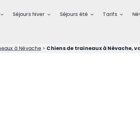
Séjours hiver
Séjours été
Tarifs
Né
ineaux à Névache
>
Chiens de traineaux à Névache, va