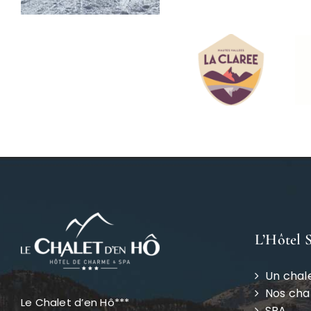
L’Hôtel 
Un chal
Nos ch
Le Chalet d’en Hô***
SPA