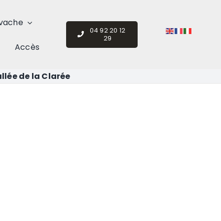
vache
04 92 20 12
29
Accès
llée de la Clarée