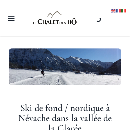
Passer
au
contenu
Toggle
Navigation
Accueil
L’Hôtel SPA
Séjours hiver
Séjours été
Ski de fond / nordique à
Névache
dans la vallée de
la Clarée
Tarifs