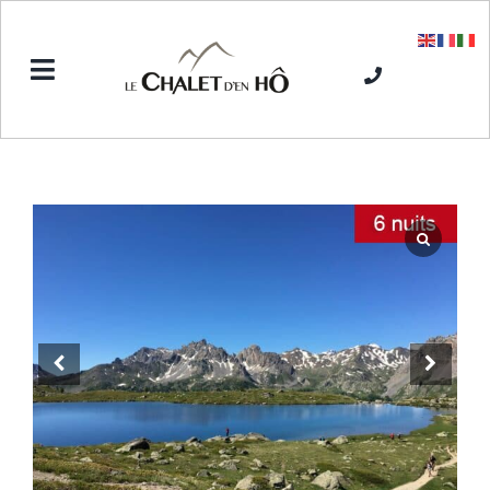
Passer
au
contenu
Toggle
Navigation
Accueil
L’Hôtel SPA
Séjours hiver
Séjours été
Tarifs